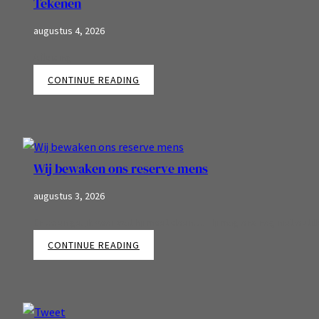
Tekenen
augustus 4, 2026
Afleiding
:
CONTINUE READING
Tekenen
Wij bewaken ons reserve mens
augustus 3, 2026
En doen gelijk voor wat hij moet doen…. Hij mag ons nog niet opti
:
CONTINUE READING
Wij
bewaken
ons
reserve