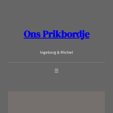
Ga
naar
de
inhoud
Ons Prikbordje
Ingeborg & Michiel