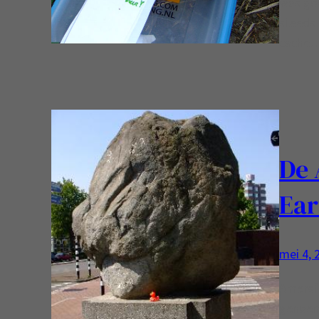
was goe
steeds 
cache
De 
Ear
mei 4, 
Amersfo
genoemd