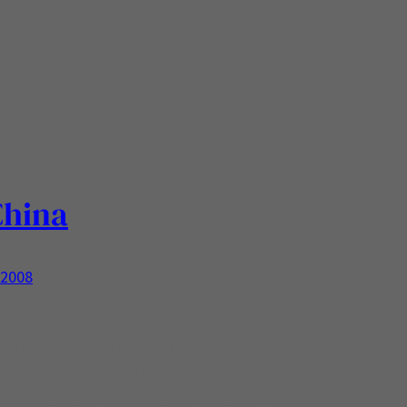
China
, 2008
ina tentoonstelling in het Drents museum is wel heel
zonder, als je de tijd hebt is het zeker de moeite waard
 te gaan kijken! Hier kun je onder Andere een aantal
tta krijgers bewonderen, en dat is behoorlijk