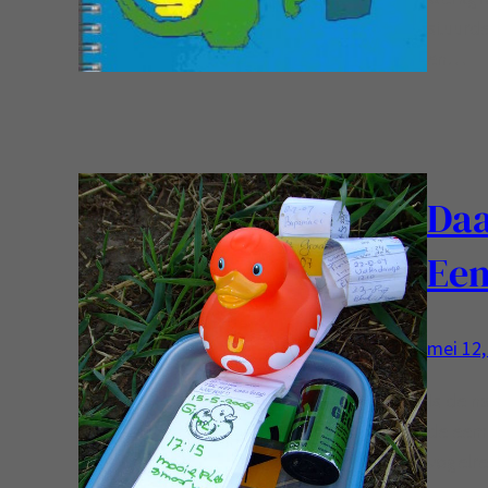
stuurde
en…
Daa
Ee
mei 12,
Is de n
de eem,
vogelre