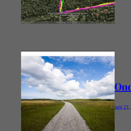
er meer
voor ee
Ond
juni 27
Tersche
zeker h