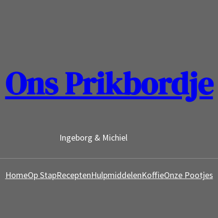
Ons Prikbordje
Ingeborg & Michiel
Home
Op Stap
Recepten
Hulpmiddelen
Koffie
Onze Pootjes