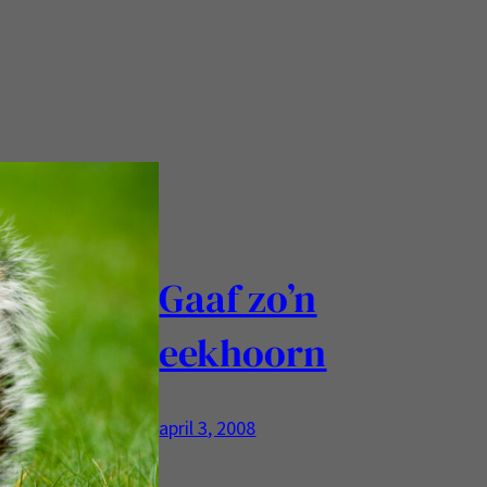
orter eigenlijk niet overslaan 🙂
Gaaf zo’n
eekhoorn
april 3, 2008