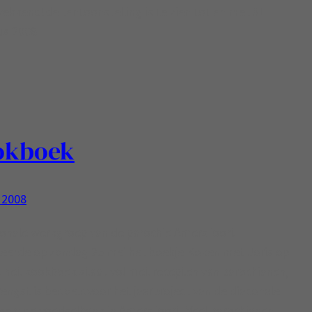
ekkend!de tentoonstelling is te zien tot en met 31
us 2008
okboek
 2008
conale werkgroep van de parochie Amersfoort
eerde op zondag 25 mei het boekje Koken met Joris op
. het kookboek staat vol met recepten van parochianen,
engst is bedoeldvoor het jaarproject van de diaconale
ep: de voedselbank in Amersfoort. Veel parochianen