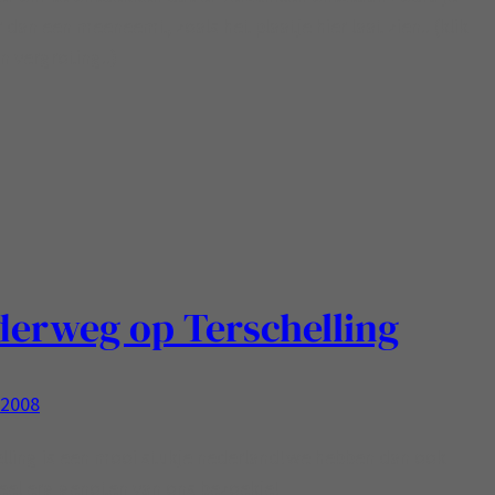
 dan een meeneemt, zoals het plaatje hier laat zien.. (klik
n vergroting..)
erweg op Terschelling
, 2008
lling is een mooi stukje nederland!we hebben dan ook
eel erg genoten van ons bezoekje!