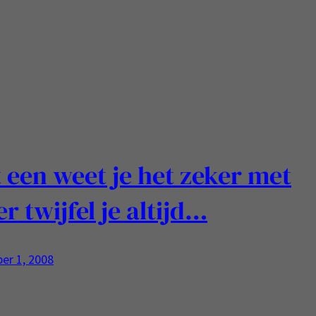
 een weet je het zeker met
r twijfel je altijd…
er 1, 2008
 geven altijd een heleboel zekerheden…maar toch weer
er om te ontdekken dat er verschillen ontstaan zodra je