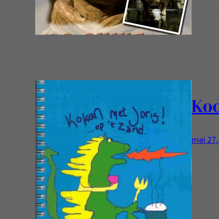
indrukw
august
Ko
mei 27,
De dia
present
’t Zand
de opbr
werkgro