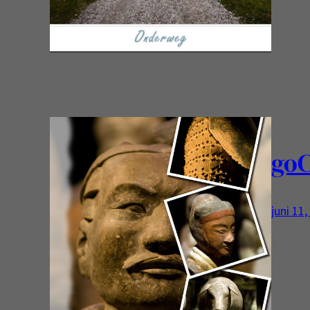
go
juni 11
De goCh
erg bij
om hier
terraco