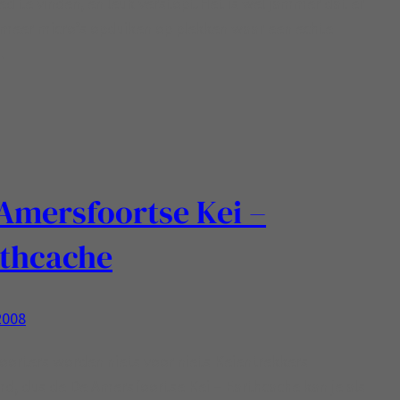
d te vinden, en leuk verstopt.Het is wel jammer dat er
meer micro’s opduiken op plekken waar een echte
…
Amersfoortse Kei –
thcache
2008
orters worden niets voor niets Keientrekkers
, dus de De Amersfoortse Kei – Earthcache kan je als