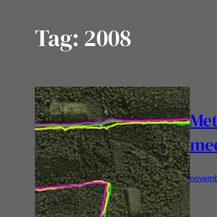
Tag:
2008
Met
mee
novemb
GPS-en
bijzond