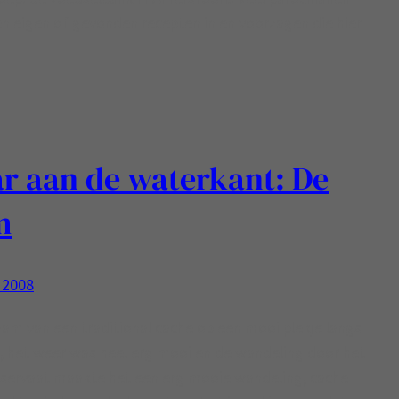
n eigen of gevonden recepten in en voorzagen die hier
r aan de waterkant: De
m
 2008
aam van een traditional cache op een mooi plekje langs
 het weer was heel erg mooi en de wandeling door het
servaat maakte het een erg mooie wandeling, cache