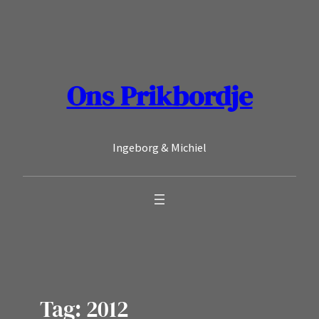
Ga
naar
de
inhoud
Ons Prikbordje
Ingeborg & Michiel
Tag:
2012