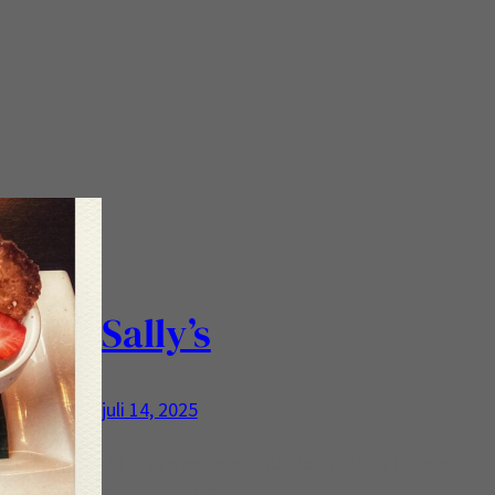
Sally’s
juli 14, 2025
Dit is al weer even geleden…. toch fijn even
en fijne koffie!