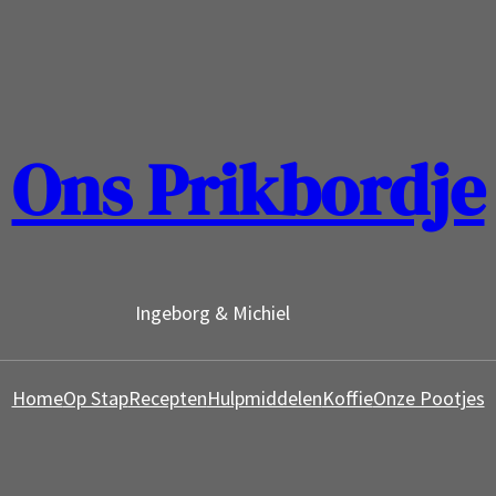
Ons Prikbordje
Ingeborg & Michiel
Home
Op Stap
Recepten
Hulpmiddelen
Koffie
Onze Pootjes