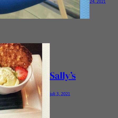
24, 2021
Sally’s
juli 3, 2021
Lekker eten hier! Ook de koffie
is fijn!