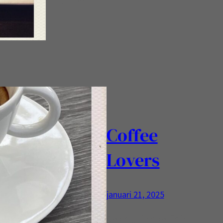
Coffee
Lovers
januari 21, 2025
Ook erg fijne koffie in