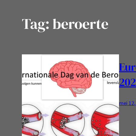
Tag:
beroerte
Eur
202
mei 12,
Nog ste
een CVA
herken