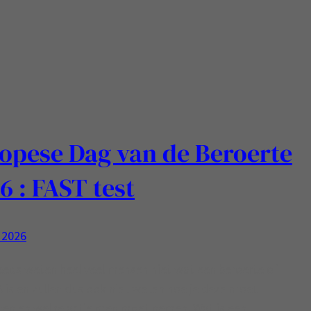
opese Dag van de Beroerte
6 : FAST test
 2026
eds weten heel veel mensen niet wat een beroerte of
 is en zullen dus ook niet weten hoe je deze moet
nen en welke actie men moet nemen. Wat is een