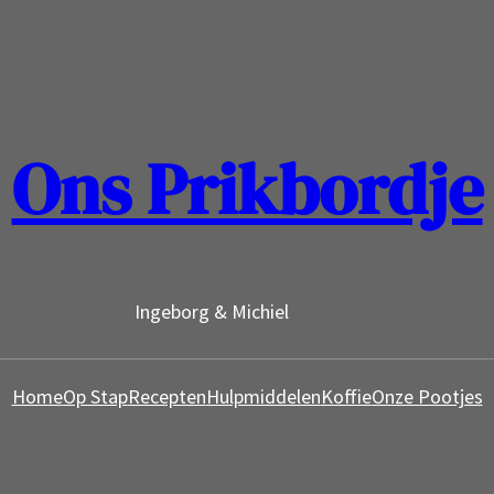
Ons Prikbordje
Ingeborg & Michiel
Home
Op Stap
Recepten
Hulpmiddelen
Koffie
Onze Pootjes