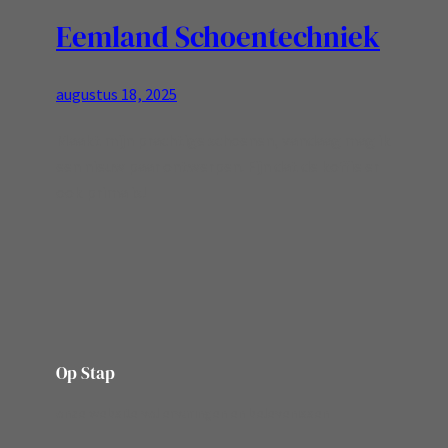
Eemland Schoentechniek
augustus 18, 2025
Maakt mijn prachtige schoenen, vandaag mag ik
een nieuw paar ontwerpen. Fijn dat de koffie er
ook prima is!
Op Stap
onze website vol ervaringen en belevenissen