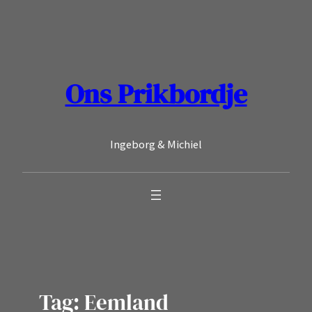
Ga
naar
de
inhoud
Ons Prikbordje
Ingeborg & Michiel
Tag:
Eemland