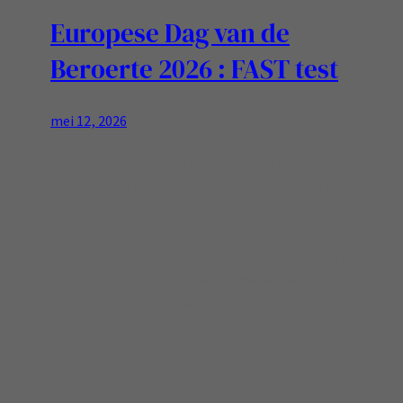
Europese Dag van de
Beroerte 2026 : FAST test
mei 12, 2026
Nog steeds weten heel veel mensen niet wat
een beroerte of een CVA is en zullen dus ook niet
weten hoe je deze moet herkennen en welke
actie men moet nemen. Wat is een beroerte: Een
beroerte kan een herseninfarct, hersenbloeding
of een TIA zijn. Hierbij is een bloedvat verstopt
geraakt door een bloedpropje of…