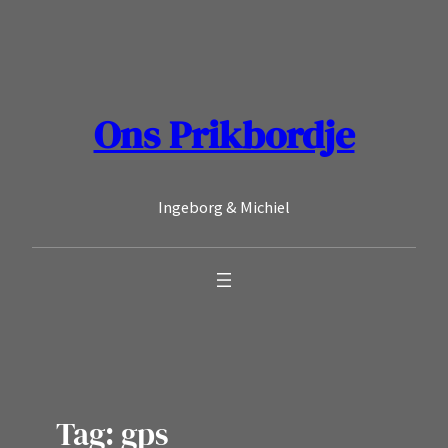
Ga
naar
de
inhoud
Ons Prikbordje
Ingeborg & Michiel
Tag:
gps