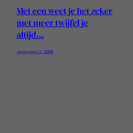
Met een weet je het zeker
met meer twijfel je
altijd…
november 1, 2008
GPS-en geven altijd een heleboel zekerheden…
maar toch weer bijzonder om te ontdekken dat
er verschillen ontstaan zodra je er meer dan een
meeneemt, zoals het plaatje hier laat zien.. (klik
voor een vergroting..)