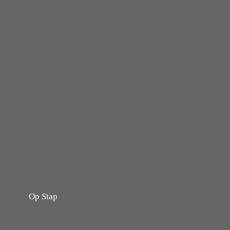
knoflook fijngesneden
100 gr gele currypasta
250 ml kokosmelk 3 el
kokoscreme 2 el vissaus
1 el Galama masala 1
limoen uitgeperst 1
naanbrood per portie
Bereiding Bak het…
Op Stap
onze website vol ervaringen en belevenissen