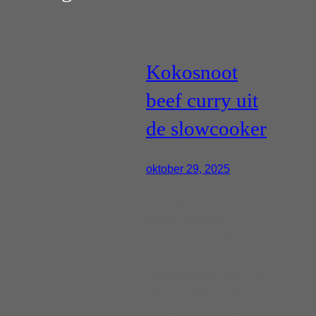
Kokosnoot
beef curry uit
de slowcooker
oktober 29, 2025
Ingrediënten Braadboter
650 gr riblappen
gesneden in stukjes van
ongeveer 5 cm 1
citroengras stengel 1 ui in
kleine stukjes 1 el
gember fijngesneden 1 el