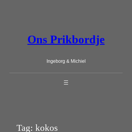
Ga
naar
de
inhoud
Ons Prikbordje
Ingeborg & Michiel
Tag:
kokos