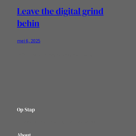
Leave the digital grind
behin
mei 6, 2025
In 2019 was Lomography goed bezig!
Op Stap
onze website vol ervaringen en belevenissen
About