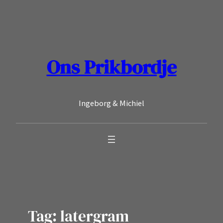
Ga
naar
de
inhoud
Ons Prikbordje
Ingeborg & Michiel
Tag:
latergram