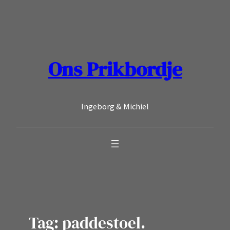
Ga
naar
de
inhoud
Ons Prikbordje
Ingeborg & Michiel
Tag:
paddestoel.