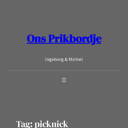
Ga
naar
de
inhoud
Ons Prikbordje
Ingeborg & Michiel
Tag:
picknick