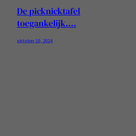
De picknicktafel
toegankelijk….
oktober 10, 2024
Is een ding… Samen met alle reizigers samen
even wat bijkomen en eten is ook voor rollers
fijn, top dat ze dan bij het maken van de
picknicktafel echt opletten en ook de
bestrating fijn toegankelijk breed tegelen! Was
vandaag niet het weer voor, maar zou hier in de
zomer niet verdrietig van worden!