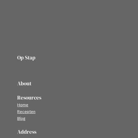
de postzegels…
Op Stap
onze website vol ervaringen en belevenissen
About
Resources
Home
Recepten
Blog
Address