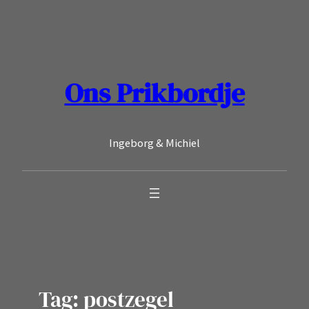
Ga
naar
de
inhoud
Ons Prikbordje
Ingeborg & Michiel
Tag:
postzegel