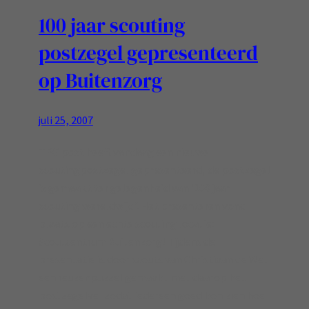
100 jaar scouting
postzegel gepresenteerd
op Buitenzorg
juli 25, 2007
TPG post heeft vandaag een nieuwe
scoutingpostzegel gepresenteerd, de postzegel
is gemaakt ter gelegenheid van ‘100 jaar
scouting wereldwijd’. Het presenteren vond
plaats op een echte scouting locatie:
Scoutcentrum Buitenzorg! Tijdens de
presentatie is door scouts van Christiaan de Wet
een reuzenpuzzel gemaakt met daarop het
postzegelvel zodat iedereen goed kon zien hoe