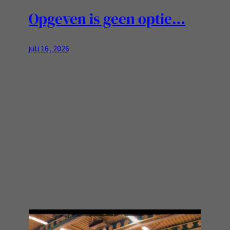
Opgeven is geen optie…
juli 16, 2026
Na al mijn sprankeling makende/positieve
posts toch een moeilijker te delen update: Het
gaat niet zo goed als ik zou willen,Mijn laatste
controle-bezoek bij het ziekenhuis was niet
simpel: Ik had gelijk en mijn medicijnpomp
werkt niet goed: dat de dokters na een paar keer
we kijken het nog even aan nu toch geschrokken
zijn……