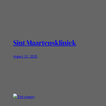
Sint Maartenskliniek
maart 12, 2025
Vandaag ben ik nog lang niet jarig 😎 Toch extra
blij met de caffeïne!