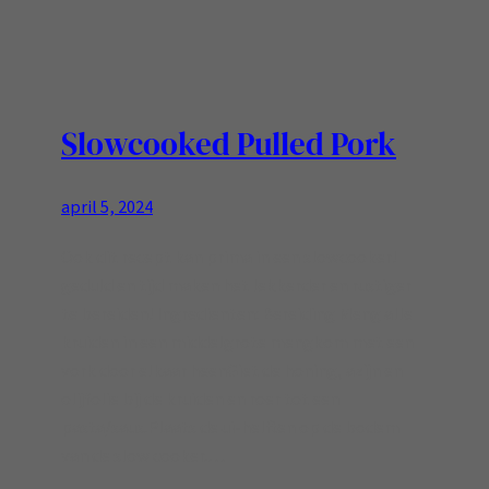
Slowcooked Pulled Pork
april 5, 2024
Ook dit recept kan prima in een slowcooker!
geduld en tijd maken het lekkerder en rustiger
te bereiden! Ingredienten: Bereiding Meng alle
kruiden in een middelgrote mengkom met een
vork door elkaar heenGiet de honing, azijn en
olijfolie bij de kruiden en roer tot een
pasta/saus.Plaats de ui-helften op de bodem
van de slow cooker.…