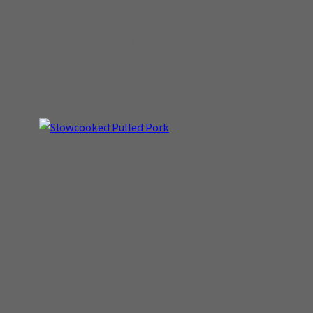
moet dat zeker ook gedeeld worden. de foto
komt er nog aan bij de volgende bereiding
Ingredienten: Bereiding: Snijd de prei fijn,
snipper de ui en pers…