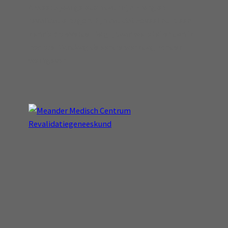
Alweer 5 jaar geleden dat mijn Energiek
revalidatie begon! Fijn dat dat zoveel hulp een
kennis opleverde! De glijbaan wel steiler dan ik
hoopte! Vandaag de eerste werkdag zonder
werkgever!