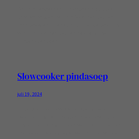
Dat mijn zenuwen en lijf raar doen klopt, dus
braaf volhouden met mijn fysiotherapeut en
toch bewegen… Ben extra blij met de bewaking
van mijn fysiotherapeut en me stiekem wat
minder laten doen…
Slowcooker pindasoep
juli 19, 2024
Als je tijdens een revalidatietraject goede
recepten krijgt vol met gezonde en eiwitrijke
dingen die ook nog in de slowcooker kunnen dus
met beperkte energie gemaakt kunnen worden