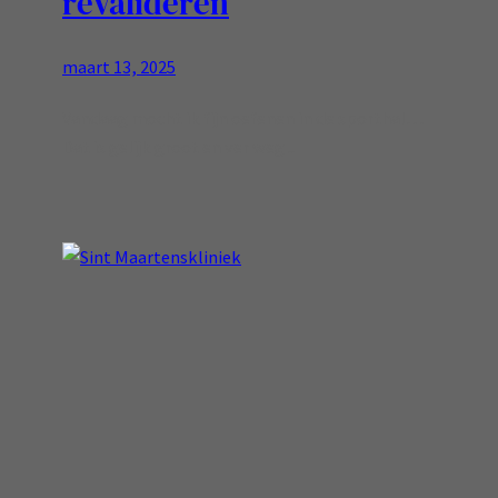
revalideren
maart 13, 2025
Vandaag mocht ik fijn oefenen in de sporthal…
Dat is gelijk groot en ver weg ..