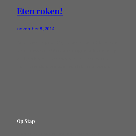
Eten roken!
november 8, 2014
Roken is een prachtige manier van het bereiden
van etenswaren! Vandaag mogen beleven hoe je
zelf rook-spek, zeeuws-spek en rookworst
kunt bereiden! Leerzaam en lekker proeven!
Op Stap
onze website vol ervaringen en belevenissen