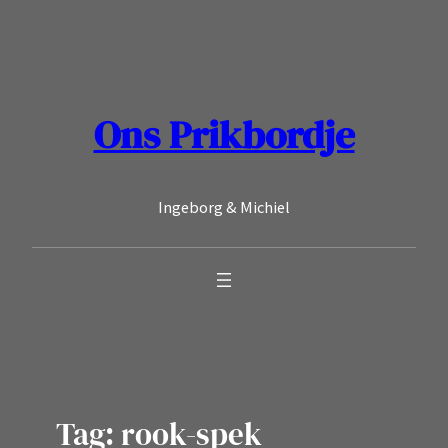
Ga
naar
de
inhoud
Ons Prikbordje
Ingeborg & Michiel
Tag:
rook-spek