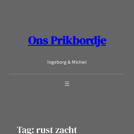
Ga
naar
de
inhoud
Ons Prikbordje
Ingeborg & Michiel
Tag:
rust zacht