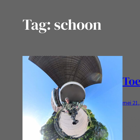
Tag:
schoon
Toe
mei 21,
De laat
gegaan!
mijn gez