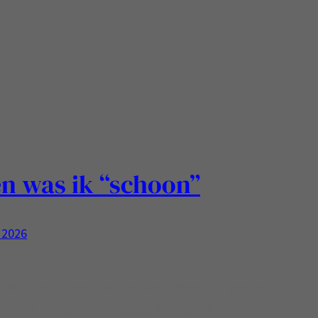
n was ik “schoon”
 2026
ste controle van mijn dermatoloog was en is goed
 Mijn orator heeft wel veel weggehaald en gevoel in
icht is en blijft waarschijnlijk stuk.., Maar alle