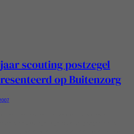
 jaar scouting postzegel
resenteerd op Buitenzorg
 2007
st heeft vandaag een nieuwe scoutingpostzegel
nteerd, de postzegel is gemaakt ter gelegenheid van
ar scouting wereldwijd’. Het presenteren vond plaats op