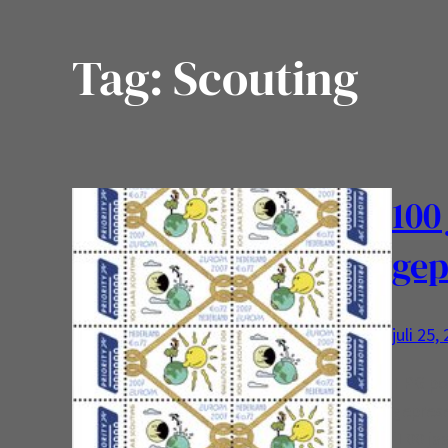
Tag:
Scouting
100
gep
juli 25,
TPG po
geprese
‘100 ja