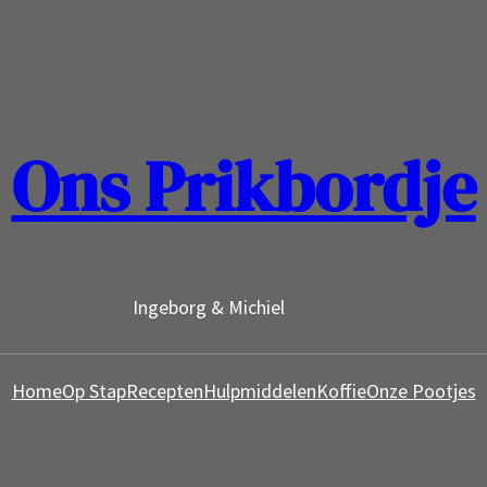
Ons Prikbordje
Ingeborg & Michiel
Home
Op Stap
Recepten
Hulpmiddelen
Koffie
Onze Pootjes