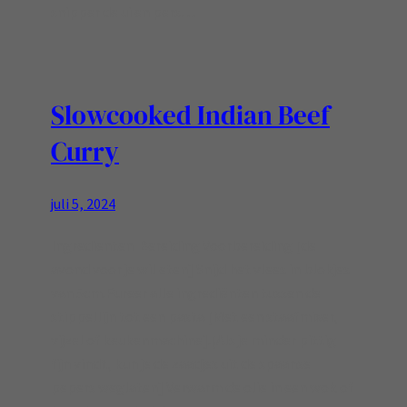
snipper de ui en pers…
Slowcooked Indian Beef
Curry
juli 5, 2024
Ingredienten Bereiding Voorbereiding [de
avond voor je wil eten] Snijd het vlees in blokjes
van 5cm.Pureer alle ingrediënten tussen de
stippellijn tot een pasta [Met een staafmixer,
vijzel of keukenmachine].[Als je minder pittig
fijn vindt, kun je de zaadjes uit de spaanse
pepers weglaten] Verwarm de olie in een wok of