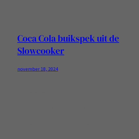
Voeg dan…
Coca Cola buikspek uit de
Slowcooker
november 18, 2024
Ingrediënten 1,5 kg buikspek met zwoerd
Marinade:330ml (1blikje) coca cola regular gėėn
light of zero!1 limoen uitgeperst 5 eetlepels
oestersaus5 tenen knoflook1 eetlepel
Chipotlepeperpoedergrof zeezout Bereiding:
Giet de cola in een steelpan en laat de cola
inkoken tot siroop (dan heb je ongeveer 150 ml