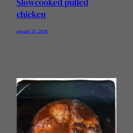
Slowcooked pulled
chicken
januari 15, 2026
Vandaag is het een pulled-chicken dag… Geduld
is goed en fijn