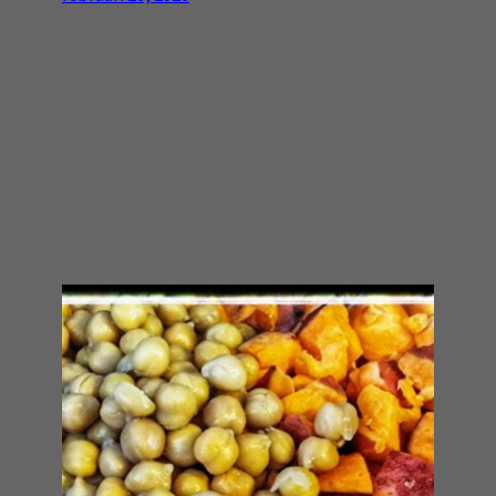
lekker pruttelen en ruikt goed! deze lijst maakt
een slowcooker vol zodat je er met vier
personen een prima maaltijd aan overhoud! [of
gewoon twee keer van kunt eten in een
tweepersoonshuishouden] Ingredienten:
Bereiding: Eet smakelijk!