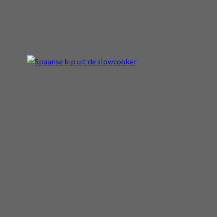
vloeistof) haal dan de pan van de warmte af
en…