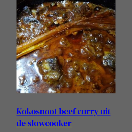
Kokosnoot beef curry uit
de slowcooker