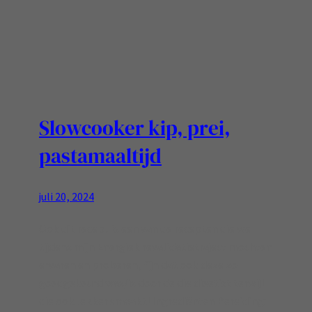
Slowcooker kip, prei,
pastamaaltijd
juli 20, 2024
Ook dit recept is een van de recepten die we
tijdens mijn Energiek revalidatietraject mochten
ervaren en proberen, fijn dat ook deze zo
goedgekeurd was/is door de die dieetist terwijl
die ook lekker smaakt! Ingrediënten Bereiding: