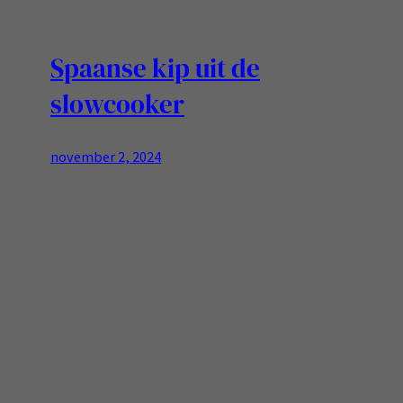
Spaanse kip uit de
slowcooker
november 2, 2024
Voor vier porties Ingrediënten Bereiding Alles in
de pan en mengen. +/- 4 uur op low. Tips: Lekker
met sour-dough brood of rijst en een groene
salade. Mocht je de saus te vloeibaar ervaren:
meng een eetlepel aardappel-zetmeel met een
beetje water en giet in de slowcooker, zet de
slowcooker op high en roer door,…