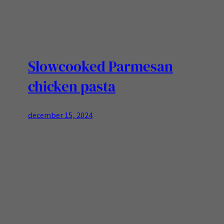
Slowcooked Parmesan
chicken pasta
december 15, 2024
Dat op moeilijke dagen toch lekker kan eten
met een slowcooker is fijn! De slowcooker zorgt
er wel voor dat er rustig aan gedaan moest
worden,low en slow helpt dan rustig aan doen!
Ingrediënten Bereiding: Doe alle ingrediënten
behalve slagroom, kaas en pasta in de
slowcookerZet de slowcooker 5 uur op low aan