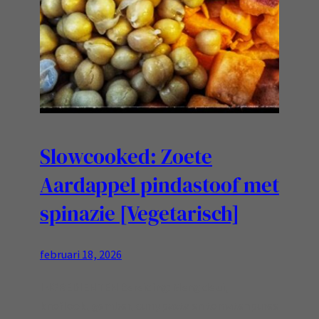
Slowcooked: Zoete
Aardappel pindastoof met
spinazie [Vegetarisch]
februari 18, 2026
INGREDIENTEN Bereiding: Meng de ui,
knoflook, gember, currypasta en tomatenpuree