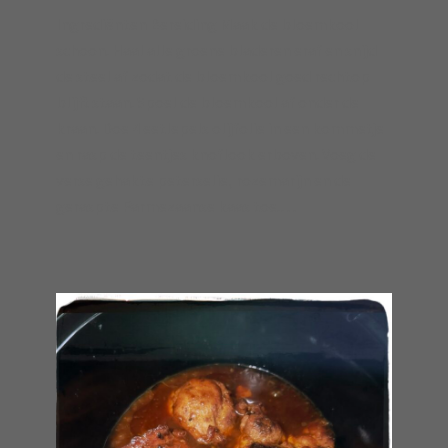
Ingrediënten Bereiding Maak de bloemkool
schoon. Haal alle groene bladeren eraf en snijd
de steel af zodat de bloemkool goed rechtop
blijft staan. Spoel de bloemkool af onder de
kraan. Doe 4 eetlepels olijfolie in een kommetje
en rasp de teentjes knoflook erboven. Voeg de
verse gehakte peterselie, rozemarijn en de
geraspte Parmezaanse kaas toe.…