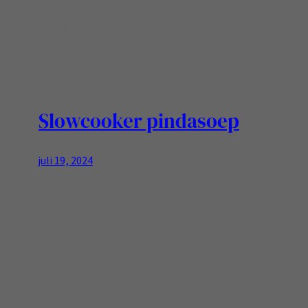
Snij de prei met groene deel in ringen en was
deze goed zodat al het zand verdwijntSnij de
paprika…
Slowcooker pindasoep
juli 19, 2024
Als je tijdens een revalidatietraject goede
recepten krijgt vol met gezonde en eiwitrijke
dingen die ook nog in de slowcooker kunnen dus
met beperkte energie gemaakt kunnen worden
moet dat zeker ook gedeeld worden. de foto
komt er nog aan bij de volgende bereiding
Ingredienten: Bereiding: Snijd de prei fijn,