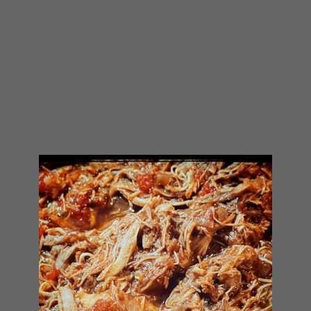
in de pan van de slowcooker en roer goed door.
voeg nu de bouillon, kokosmelk, pindakaas en
chilivlokken toe. Meng goed en controleer of de
pindakaas goed oplost. Voeg de zoete
aardappel en kikker kikkererwten toe en roer
voorzichtig tot alles goed is bedekt en…