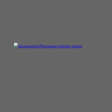
Bereiding: Schil alle stoofpeertjes en stop ze in
je slowcooker. Doe de kaneelstokjes en steranijs
in de slowcooker liefst laag zodat ze bedekt zijn
door de Port en Likeur 43 die je nu toevoegt,…