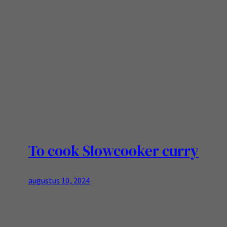
To cook Slowcooker curry
augustus 10, 2024
Mijn slowcooker is en blijft een fijn ding, dat
koken even duurt klopt, maar fijn dat het zo