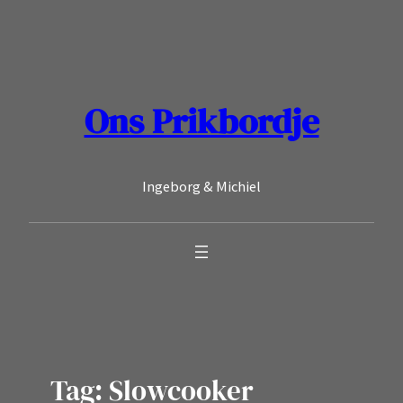
Ga
naar
de
inhoud
Ons Prikbordje
Ingeborg & Michiel
Tag:
Slowcooker