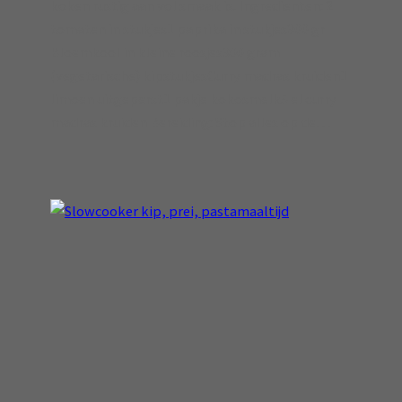
koken rustig aan vol smaak is. Ingredienten: 2
tomaten in stukjes1 paprika in stukjes300 gr
Bloemkool in kleine roosjes300 gram
(vegetarische) kipstukjesCurry madras kruiden1
limoen uitgeperst1 pakje kokosmelk5 el curry
madras kruiden Bereiding: Stop alles op de…