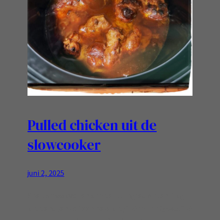
Pulled chicken uit de
slowcooker
juni 2, 2025
Snel, smaakvol en simpel… Ingrediënten 1 kg
kippendijen (of een hele kip)250 ml BBQ saus250