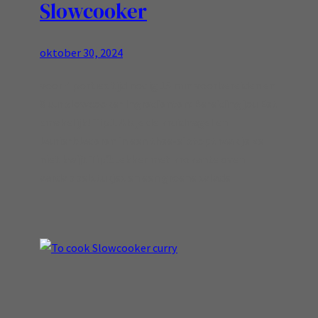
Slowcooker
oktober 30, 2024
voor 4 porties tijd nodig 15 min voorbereiden en
8 uur slowcooker Ingredienten: Bereiding jou Eet
smakelijk! Tip1: Als je de kruidnagel en
laurierbladeren in een thee-ei stopt raak je ze
niet kwijt Tip2:Lekker met krokante oven
aardappelstukjes en een groene salade