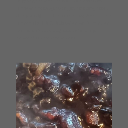
ml gevogelte fondThe Rub Club Goosebumps
rubNaanbroodAugurkschijfjes Bereiding Bedek
de kippendijen met een flinke laag Goosebumps
rub van The Rub Club dek af en laat 30 minuten
marineren Giet de BBQ-saus en fond in je
slowcooker en roer goed door…