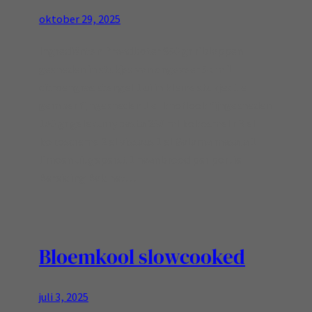
oktober 29, 2025
Ingrediënten Braadboter 650 gr riblappen
gesneden in stukjes van ongeveer 5 cm 1
citroengras stengel 1 ui in kleine stukjes 1 el
gember fijngesneden 1 el knoflook fijngesneden
100 gr gele currypasta 250 ml kokosmelk 3 el
kokoscreme 2 el vissaus 1 el Galama masala 1
limoen uitgeperst 1 naanbrood per portie
Bereiding Bak het…
Bloemkool slowcooked
juli 3, 2025