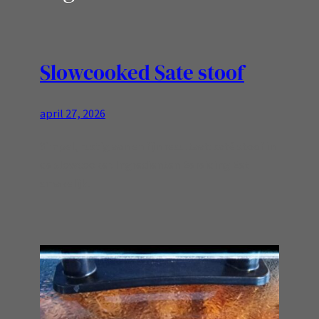
Slowcooked Sate stoof
april 27, 2026
Simpel, rustig aan en fijn resultaat: saté stoof in
de slowcooker. Ingredienten Bereiding Eet
smakelijk!