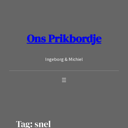
Ga
naar
de
inhoud
Ons Prikbordje
Ingeborg & Michiel
Tag:
snel