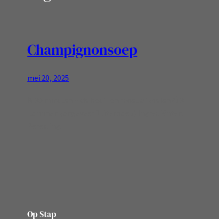
Champignonsoep
mei 20, 2025
⏳️ 30 minuten + de bouillon moet afkoelen🥣 3
kommen (ongeveer 1 liter soep) Ingrediënten:
Bereiding:
Op Stap