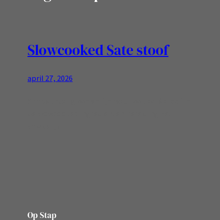
Slowcooked Sate stoof
april 27, 2026
Simpel, rustig aan en fijn resultaat: saté stoof in
de slowcooker. Ingredienten Bereiding Eet
smakelijk!
Op Stap