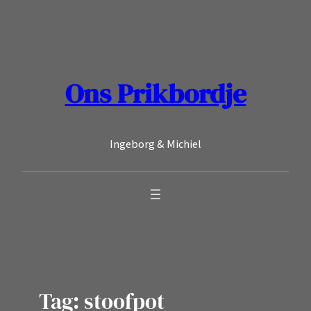
Ga
naar
de
inhoud
Ons Prikbordje
Ingeborg & Michiel
Tag:
stoofpot