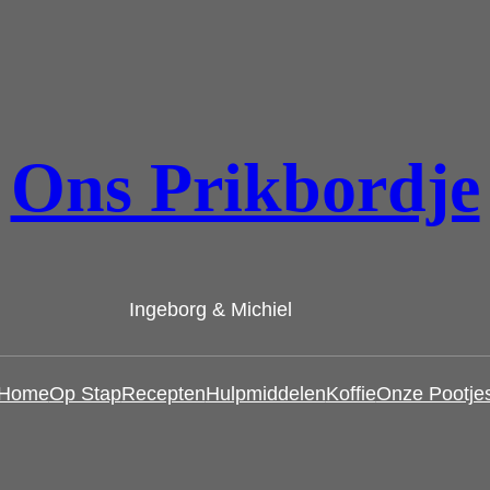
Ons Prikbordje
Ingeborg & Michiel
Home
Op Stap
Recepten
Hulpmiddelen
Koffie
Onze Pootje