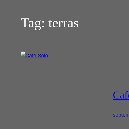
Tag:
terras
Caf
septem