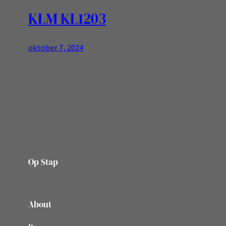
KLM KL1203
oktober 7, 2024
Vandaag is de KLM jarig 105!
Op Stap
onze website vol ervaringen en belevenissen
About