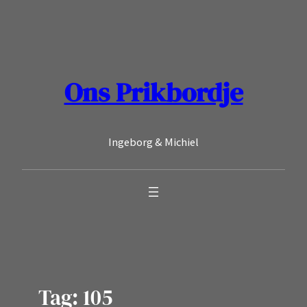
Ga
naar
de
inhoud
Ons Prikbordje
Ingeborg & Michiel
Tag:
105