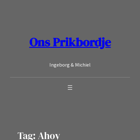
Ga
naar
de
inhoud
Ons Prikbordje
Ingeborg & Michiel
Tag:
Ahoy