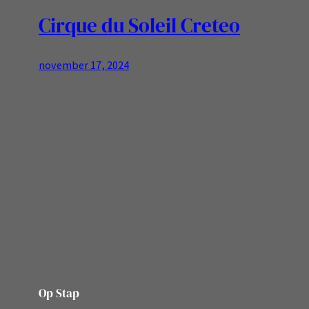
Cirque du Soleil Creteo
november 17, 2024
Maakt ons blij! En dat mijn verjaardagskado me
251 dagen heeft laten uitkijken naar de Creteo
show is prima gelukt Fijn dat Ahoy prima
rolstoeltoegankelijke plaatsen wist te hebben
in een uitverkochte zaal…
Op Stap