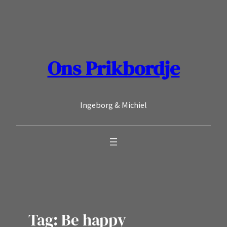
Ga
naar
de
inhoud
Ons Prikbordje
Ingeborg & Michiel
Tag:
Be happy