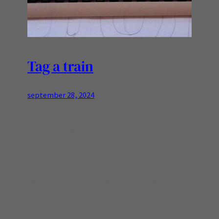
Tag a train
september 28, 2024
Vandaag bij was er een workshop… Leren hoe je
een mooie tag tekenen kan en mooie letters
schrijven is en blijft gaaf! Fijn om te horen dat de
NS gelijk in de actie stand schoot, bang dat we
echte treintjes gingen taggen…. Gelukkig waren
het deze papieren treinen.. en die waren best
oud: de rookcoupe…