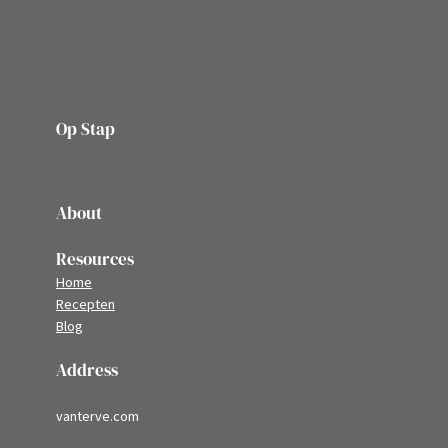
Op Stap
onze website vol ervaringen en belevenissen
About
Resources
Home
Recepten
Blog
Address
vanterve.com