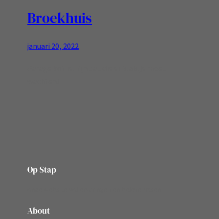
Broekhuis
januari 20, 2022
Garage koffie, fijn dat die er is als je moet
wachten!
Op Stap
onze website vol ervaringen en belevenissen
About