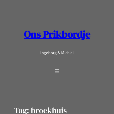
Ga
naar
de
inhoud
Ons Prikbordje
Ingeborg & Michiel
Tag:
broekhuis