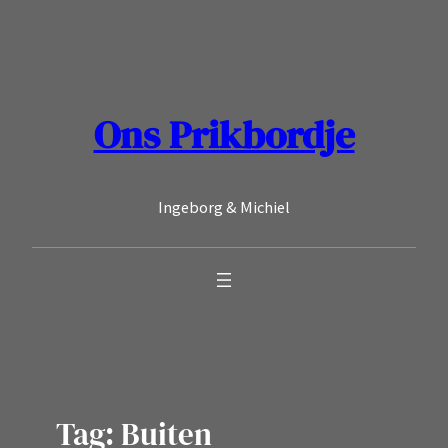
Ga
naar
de
inhoud
Ons Prikbordje
Ingeborg & Michiel
Tag:
Buiten