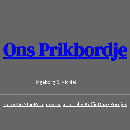
Ons Prikbordje
Ingeborg & Michiel
Home
Op Stap
Recepten
Hulpmiddelen
Koffie
Onze Pootjes