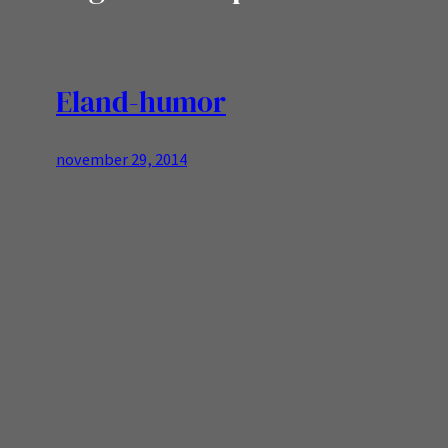
Eland-humor
november 29, 2014
Een hapje eten in een restaurant is prima,
helemaal met een sfeervolle kerst-eland aan de
muur van het restaurant … Maar…..soms Is het
achterste deel van de eland ook gewoon
aanwezig!