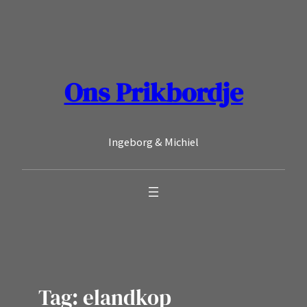
Ga
naar
de
inhoud
Ons Prikbordje
Ingeborg & Michiel
Tag:
elandkop