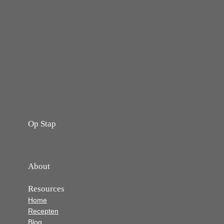
uit elkaar en ook niet voldoende
energie beschikbaar maar
wel…
Op Stap
onze website vol ervaringen en belevenissen
About
Resources
Home
Recepten
Blog