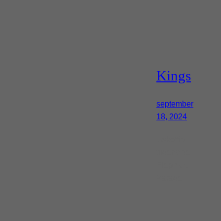
Kings
september
18, 2024
IJskoffie
tijdens de
Elephant
Parade