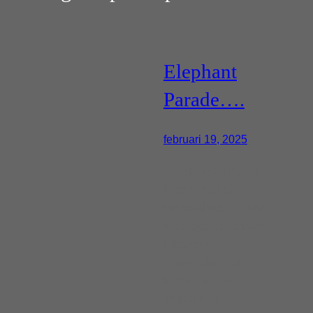
Elephant
Parade….
februari 19, 2025
De Elephant Parade
is een mooi en
speciaal iets…. Deze
keer logeren er zelfs
Olifanten in
Hoevelaken! Die
konden we niet
negeren 🙂