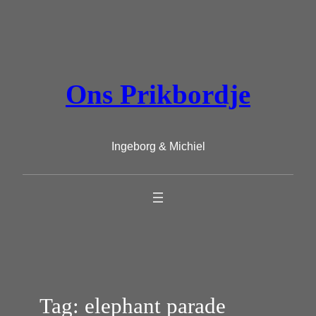
Ga
naar
de
inhoud
Ons Prikbordje
Ingeborg & Michiel
Tag:
elephant parade