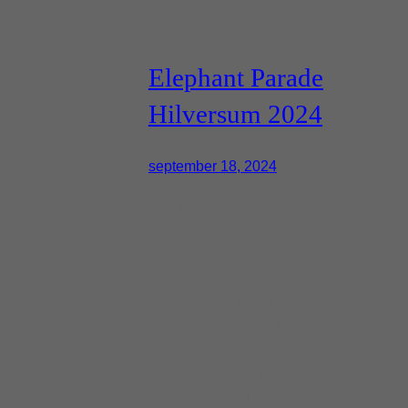
Elephant Parade
Hilversum 2024
september 18, 2024
De elephant Parade is een
bijzondere en mooie manier om
olifanten te redden! Begonnen
met het treffen van Misha die
een prothese kreeg een
daarmee weer echt kon
meedoen! Nu in Hilversum, en
even kijken was fijn! We hebben
ze niet allemaal gezien, te ver