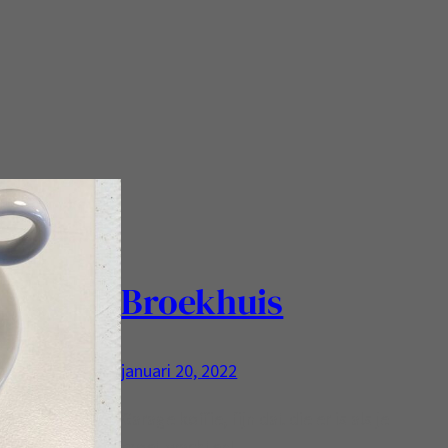
Broekhuis
januari 20, 2022
Garage koffie, fijn dat die er is als je
moet wachten!