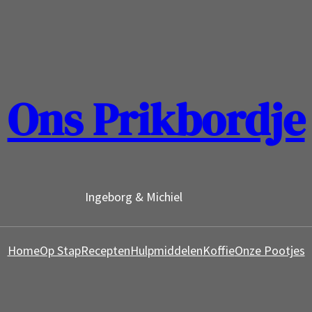
Ons Prikbordje
Ingeborg & Michiel
Home
Op Stap
Recepten
Hulpmiddelen
Koffie
Onze Pootjes