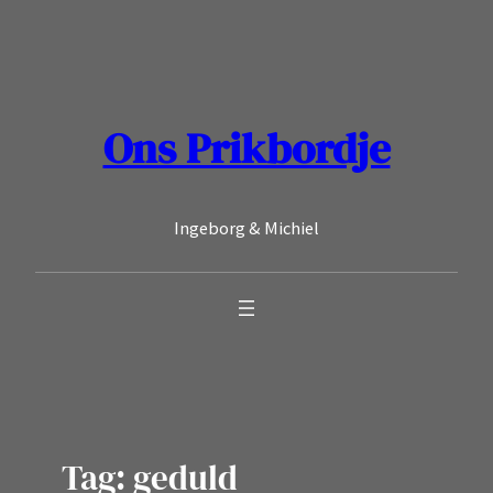
Ga
naar
de
inhoud
Ons Prikbordje
Ingeborg & Michiel
Tag:
geduld