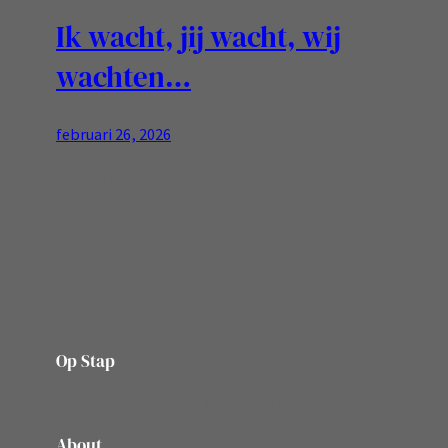
Ik wacht, jij wacht, wij
wachten…
februari 26, 2026
Geduld is in de zorg niet overbodig….
Op Stap
onze website vol ervaringen en belevenissen
About