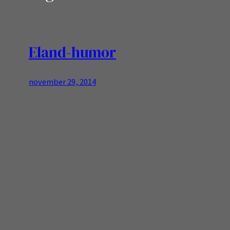
Eland-humor
november 29, 2014
Een hapje eten in een restaurant is prima,
helemaal met een sfeervolle kerst-eland aan de
muur van het restaurant … Maar…..soms Is het
achterste deel van de eland ook gewoon
aanwezig!