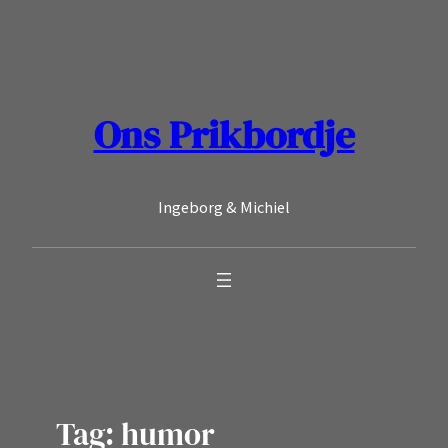
Ga
naar
de
inhoud
Ons Prikbordje
Ingeborg & Michiel
Tag:
humor