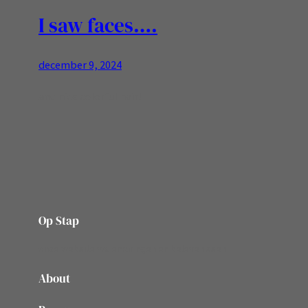
I saw faces….
december 9, 2024
and nice colorful hair!
Op Stap
onze website vol ervaringen en belevenissen
About