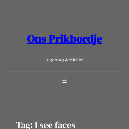
Ga
naar
de
inhoud
Ons Prikbordje
Ingeborg & Michiel
Tag:
I see faces