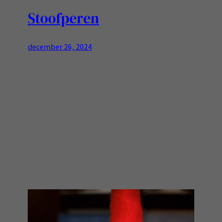
Stoofperen
december 26, 2024
Kerst traditie is dit eigenlijk wel.. en de
slowcooker maakt dat makkelijker om te
maken! Deze worden fijn en lekker… Nodig:
Bereiding: Schil alle stoofpeertjes en stop ze in
je slowcooker. Doe de kaneelstokjes en steranijs
in de slowcooker liefst laag zodat ze bedekt zijn
door de Port en Likeur 43 die je nu toevoegt,…