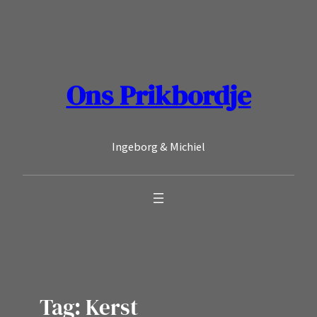
Ga
naar
de
inhoud
Ons Prikbordje
Ingeborg & Michiel
Tag:
Kerst