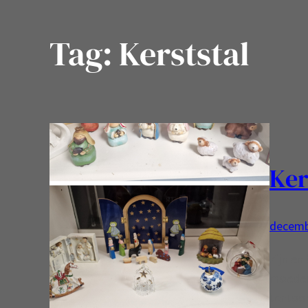
Tag:
Kerststal
Ker
decemb
Zijn en
moeder 
tentoon