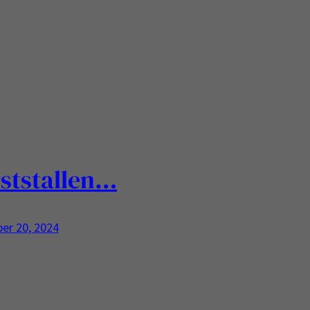
ststallen…
er 20, 2024
 blijven heel erg speciaal… De verzameling van mijn
was enorm.. Wel bijzonder dat mijn vader toch een
stelling van haar verzameling heeft georganiseerd in zijn