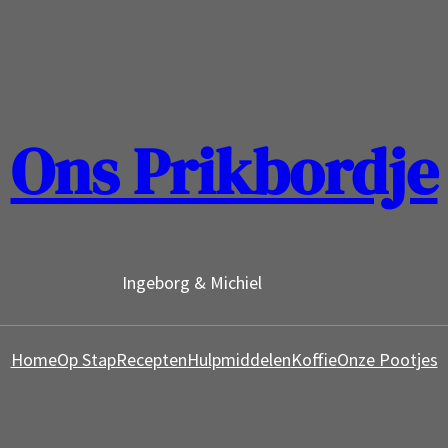
Ons Prikbordje
Ingeborg & Michiel
Home
Op Stap
Recepten
Hulpmiddelen
Koffie
Onze Pootjes