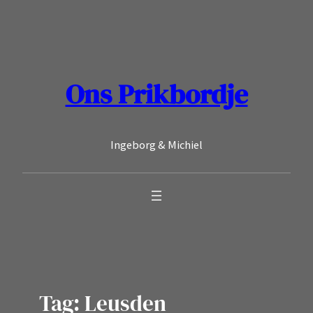
Ga
naar
de
inhoud
Ons Prikbordje
Ingeborg & Michiel
Tag:
Leusden