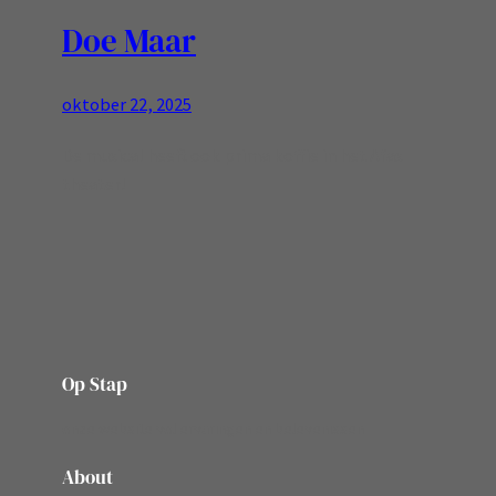
Doe Maar
oktober 22, 2025
De musical heeft ook prima koffie in het Afas
theater!
Op Stap
onze website vol ervaringen en belevenissen
About