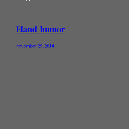
Eland-humor
november 29, 2014
Een hapje eten in een restaurant is prima,
helemaal met een sfeervolle kerst-eland aan de
muur van het restaurant … Maar…..soms Is het
achterste deel van de eland ook gewoon
aanwezig!