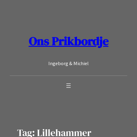
Ga
naar
de
inhoud
Ons Prikbordje
Ingeborg & Michiel
Tag:
Lillehammer