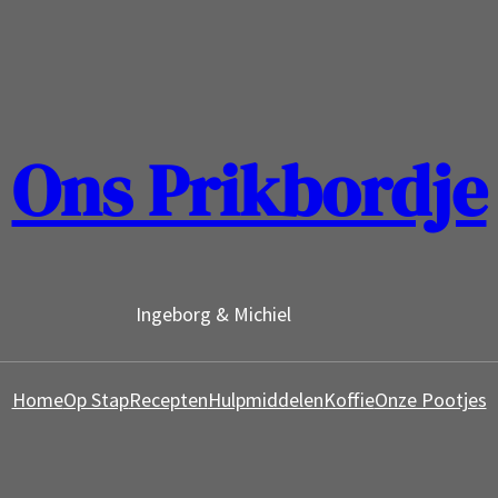
Ons Prikbordje
Ingeborg & Michiel
Home
Op Stap
Recepten
Hulpmiddelen
Koffie
Onze Pootjes