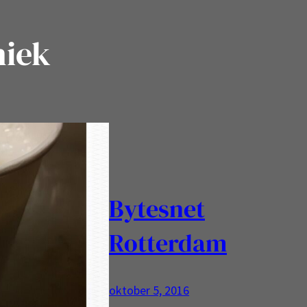
niek
Bytesnet
Rotterdam
oktober 5, 2016