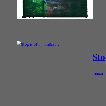
de dokt
geschr
Sto
januari
Ik ben 
ondertu
mijn do
maanden