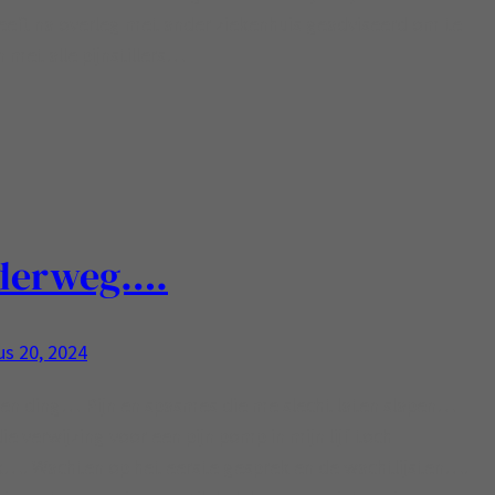
eft na overleg met ander ziekenhuis geadviseerd om te
 met alle pijnstillers…
derweg….
s 20, 2024
een ding… Pijn en spasmes die me slecht laten slapen…
die verwijzing voor een pijn pomp in mijn lijf toch
k…. Wachten op het eerste gesprek en de wachtlijsten….