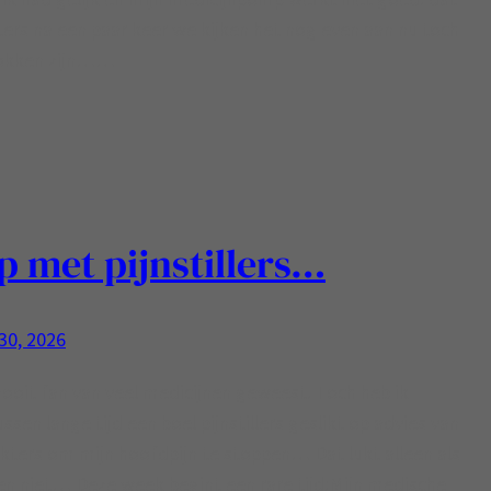
ers na een paar keer we kijken het nog even aan nu toch
okken zijn……
p met pijnstillers…
 30, 2026
nooit fan van veel medicijnen geweest. Toch heb ik
ssen lange tijd een boel pijnstillers geslikt op advies van
kters om mijn hoofdpijn te stoppen… Dat lukt alleen als
 niet… Deze week begint een rare tijd:Mijn medische