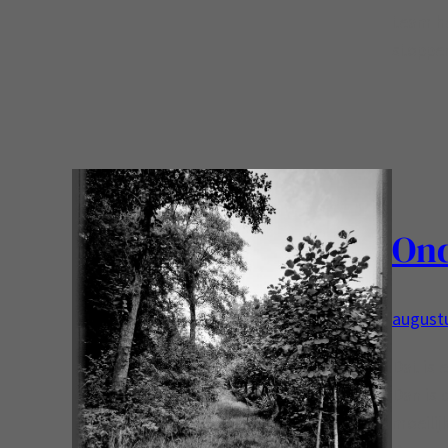
team he
stoppen
On
augustu
Dat is 
Dan is 
moeilij