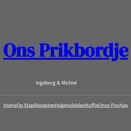
Ons Prikbordje
Ingeborg & Michiel
Home
Op Stap
Recepten
Hulpmiddelen
Koffie
Onze Pootjes