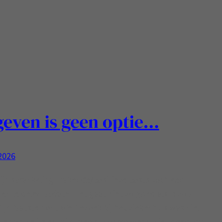
even is geen optie…
 2026
ijn sprankeling makende/positieve posts toch een
ker te delen update: Het gaat niet zo goed als ik zou
Mijn laatste controle-bezoek bij het ziekenhuis was niet
 Ik had gelijk en mijn medicijnpomp werkt niet goed: dat