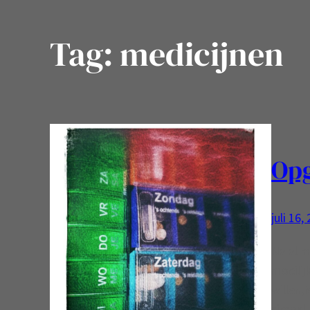
Tag:
medicijnen
Opg
juli 16,
Na al m
moeilij
willen,
simpel: