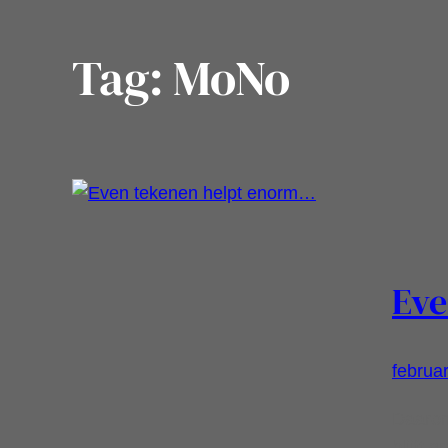
Tag:
MoNo
Eve
februar
Daarom
blijft 