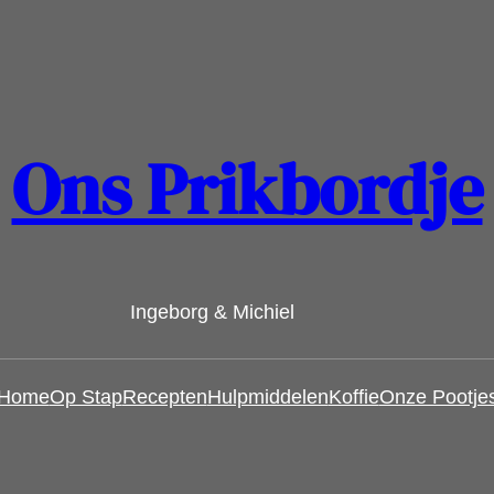
Ons Prikbordje
Ingeborg & Michiel
Home
Op Stap
Recepten
Hulpmiddelen
Koffie
Onze Pootje