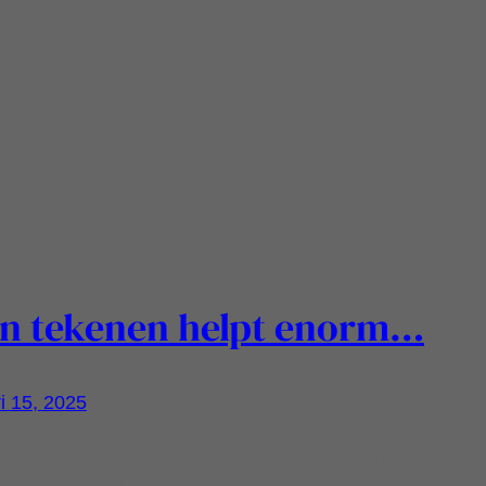
n tekenen helpt enorm…
i 15, 2025
 was een bezoekje aan MoNo in Amersfoort fijn..
grappig om de kunst te kijken!