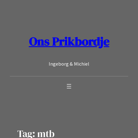
Ga
naar
de
inhoud
Ons Prikbordje
Ingeborg & Michiel
Tag:
mtb