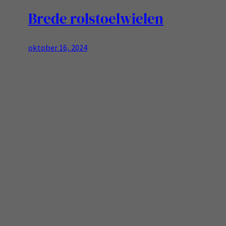
Brede rolstoelwielen
oktober 16, 2024
Rolstoelwielen zijn meestal prima voor een
gladde en vlakke vloer op je rolstoel aanwezig,
lekker licht en soepel rollen lukt dan prima! Als
je dan denkt ik wil ook even het bos in rollen
heb je een probleem: de smalle bandjes zakken
weg en kom je niet vooruit… Dat is een
oplossing voor: Monteer een…