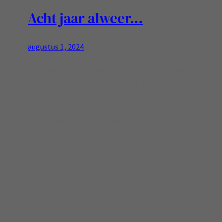
Acht jaar alweer…
augustus 1, 2024
Tijd gaat hard! Vandaag is het alweer acht jaar
geleden dat mijn eerste werkdag bij Team Vosko
was… blijft een mooie tijd, en wat ben ik trots
op wat we met het Infoblox team aan mooie en
goede dingen hebben gedaan! Ja, te ziek zijn om
te werken maakt dat verleden tijd, toch trots
op…