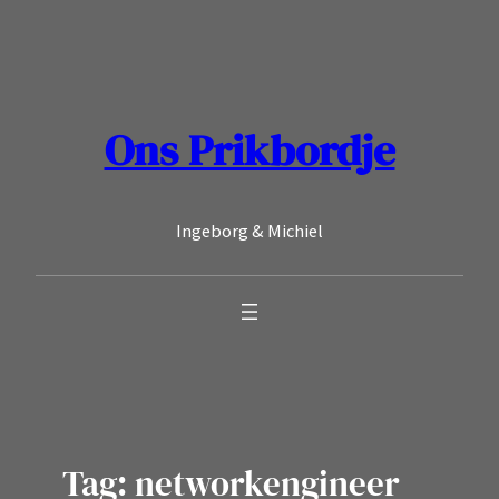
Ga
naar
de
inhoud
Ons Prikbordje
Ingeborg & Michiel
Tag:
networkengineer