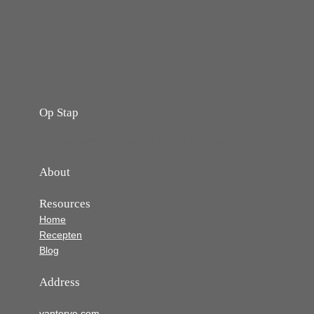
Op Stap
onze website vol ervaringen en belevenissen
About
Resources
Home
Recepten
Blog
Address
vanterve.com