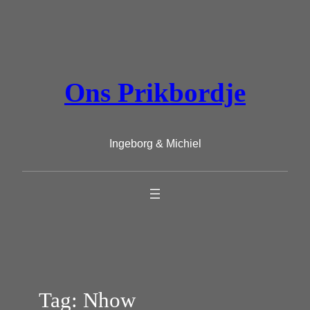
Ga
naar
de
inhoud
Ons Prikbordje
Ingeborg & Michiel
Tag:
Nhow