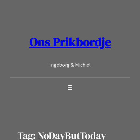
Ga
naar
de
inhoud
Ons Prikbordje
Ingeborg & Michiel
Tag:
NoDayButToday