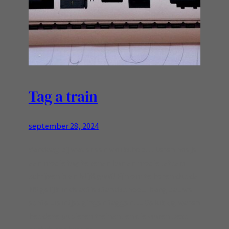
Tag a train
september 28, 2024
Vandaag bij was er een workshop… Leren hoe je
een mooie tag tekenen kan en mooie letters
schrijven is en blijft gaaf! Fijn om te horen dat de
NS gelijk in de actie stand schoot, bang dat we
echte treintjes gingen taggen…. Gelukkig waren
het deze papieren treinen.. en die waren best
oud: de rookcoupe…