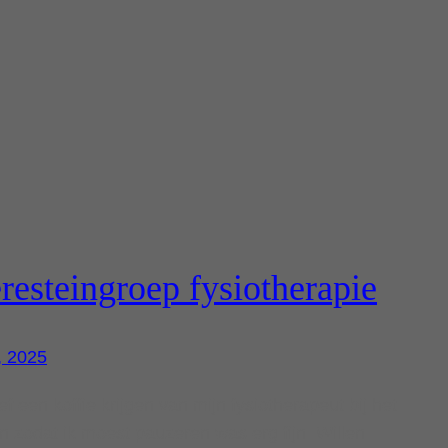
resteingroep fysiotherapie
, 2025
ef een koffie krijgen van mijn fysiotherapeut bij het
n zodat ik moest pauzeren was erg fijn. Willen