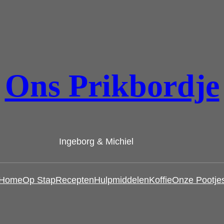
Ons Prikbordje
Ingeborg & Michiel
Home
Op Stap
Recepten
Hulpmiddelen
Koffie
Onze Pootje