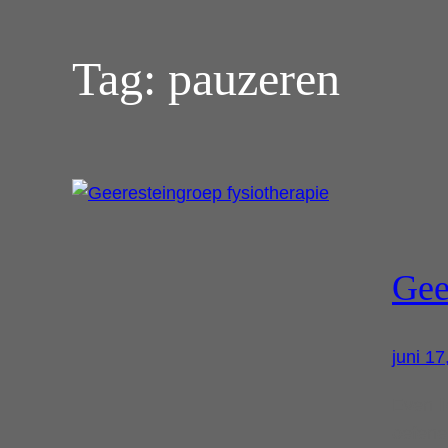
Tag:
pauzeren
Gee
juni 17
Even li
oefene