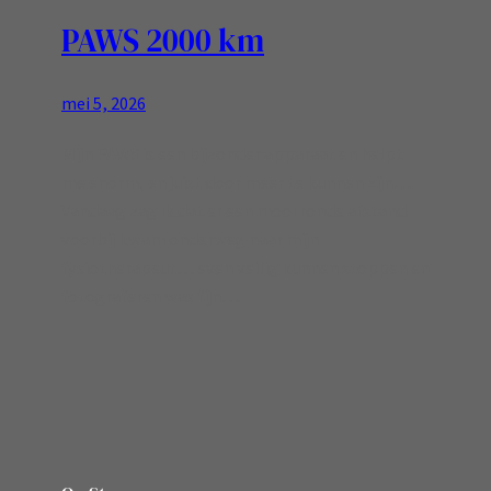
PAWS 2000 km
mei 5, 2026
Mijn PAWS is een bijzonder apparaat en helpt
me enorm, en juist door meer te kunnen zijn…
Vandaag zag ik dat er een mooi ronde afstand
voorbij kwam onderweg naar mijn
fysiotherapeut… even veilig kunnen stoppen en
fotograferen was fijn…