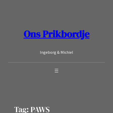
Ga
naar
de
inhoud
Ons Prikbordje
Ingeborg & Michiel
Tag:
PAWS