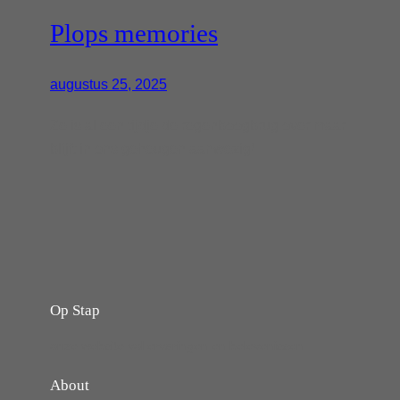
Plops memories
augustus 25, 2025
Ze is al een tijdje de regenboogbrug over maar
blijft in ons geheugen aanwezig!
Op Stap
onze website vol ervaringen en belevenissen
About