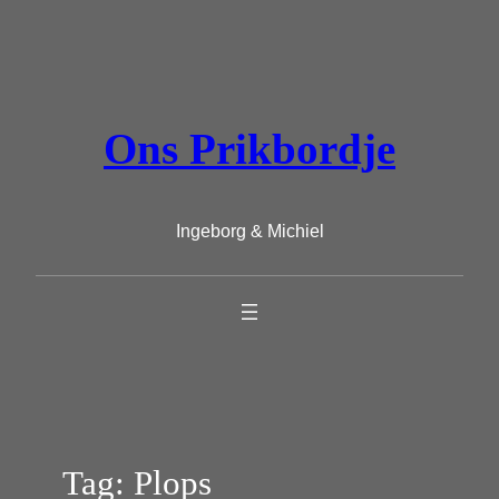
Ga
naar
de
inhoud
Ons Prikbordje
Ingeborg & Michiel
Tag:
Plops