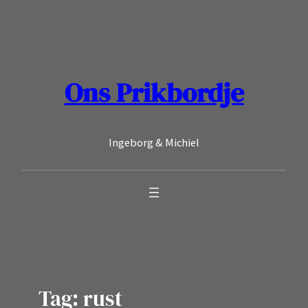
Ga
naar
de
inhoud
Ons Prikbordje
Ingeborg & Michiel
Tag:
rust