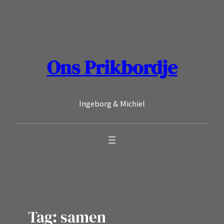
Ga
naar
de
inhoud
Ons Prikbordje
Ingeborg & Michiel
Tag:
samen